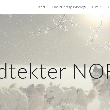
Start
Om idrettspsykologi
Om NOFI
ip to main content
Skip to navigat
dtekter NO